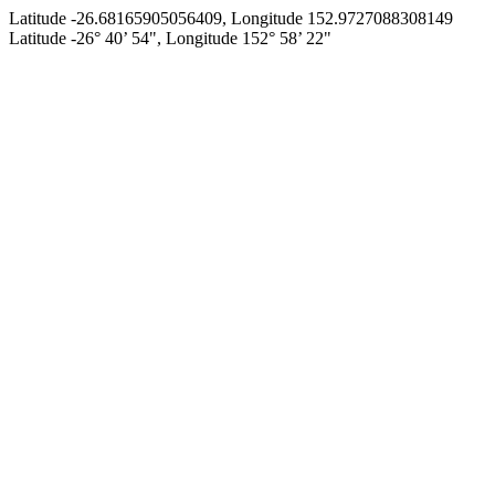
Latitude -26.68165905056409, Longitude 152.9727088308149
Latitude -26° 40’ 54", Longitude 152° 58’ 22"