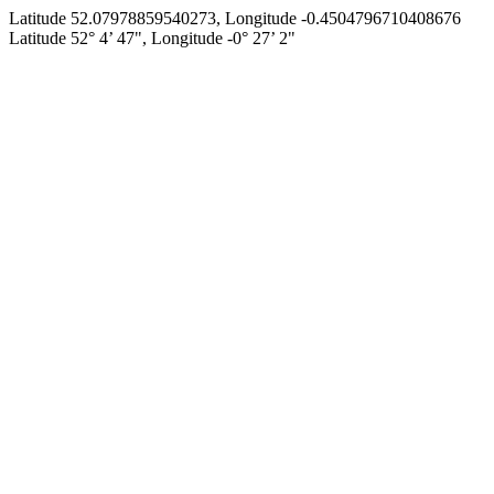
Latitude 52.07978859540273, Longitude -0.4504796710408676
Latitude 52° 4’ 47", Longitude -0° 27’ 2"