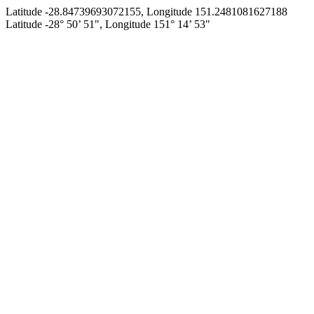
Latitude -28.84739693072155, Longitude 151.2481081627188
Latitude -28° 50’ 51", Longitude 151° 14’ 53"