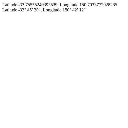
Latitude -33.75555240393539, Longitude 150.7033772028285
Latitude -33° 45’ 20", Longitude 150° 42’ 12"