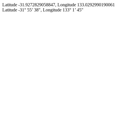
Latitude -31.9272829058847, Longitude 133.0292990190061
Latitude -31° 55’ 38", Longitude 133° 1’ 45"