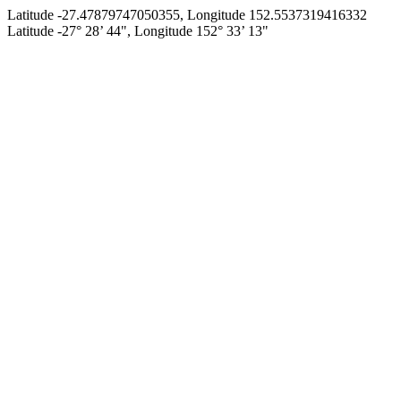
Latitude -27.47879747050355, Longitude 152.5537319416332
Latitude -27° 28’ 44", Longitude 152° 33’ 13"