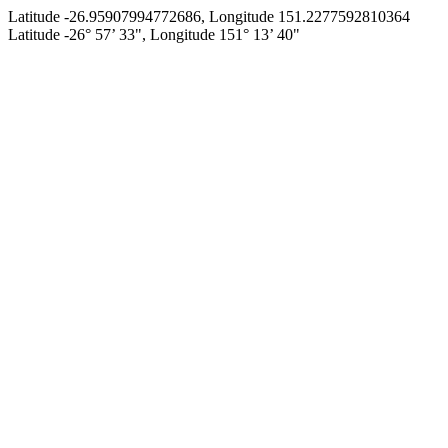
Latitude -26.95907994772686, Longitude 151.2277592810364
Latitude -26° 57’ 33", Longitude 151° 13’ 40"