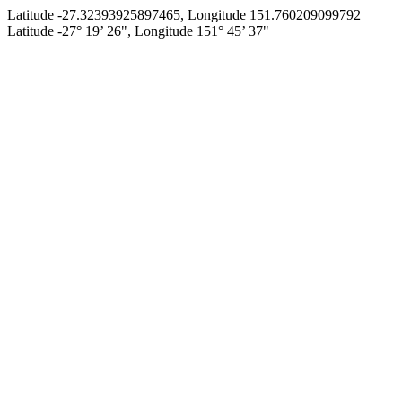
Latitude -27.32393925897465, Longitude 151.760209099792
Latitude -27° 19’ 26", Longitude 151° 45’ 37"