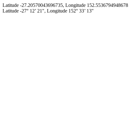
Latitude -27.20570043696735, Longitude 152.5536794948678
Latitude -27° 12’ 21", Longitude 152° 33’ 13"