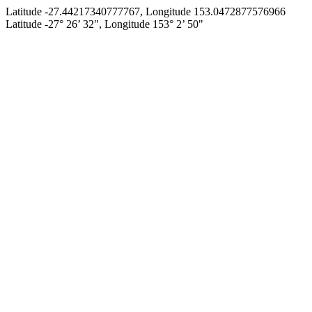
Latitude -27.44217340777767, Longitude 153.0472877576966
Latitude -27° 26’ 32", Longitude 153° 2’ 50"