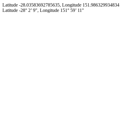
Latitude -28.03583692785635, Longitude 151.986329934834
Latitude -28° 2’ 9", Longitude 151° 59’ 11"